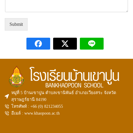
Submit
หมู่ที่ 5 บ้านเขาปูน ตำบลเขานิพันธ์ อำเภอเวียงสระ จังหวัด
สุราษฎร์ธานี 84190
โทรศัพท์ : +66 (0)
821234055
อีเมล์ : www.khaopoon.ac.th