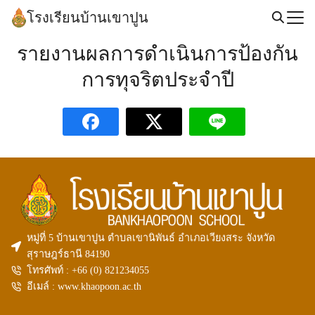
Skip
โรงเรียนบ้านเขาปูน
to
Search
content
รายงานผลการดำเนินการป้องกัน
for:
การทุจริตประจำปี
หมู่ที่ 5 บ้านเขาปูน ตำบลเขานิพันธ์ อำเภอเวียงสระ จังหวัด
สุราษฎร์ธานี 84190
โทรศัพท์ : +66 (0)
821234055
อีเมล์ : www.khaopoon.ac.th